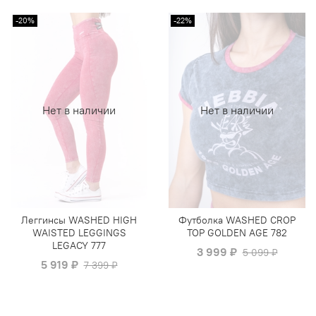
-20%
-22%
Нет в наличии
Нет в наличии
Леггинсы WASHED HIGH
Футболка WASHED CROP
WAISTED LEGGINGS
TOP GOLDEN AGE 782
LEGACY 777
3 999 ₽
5 099 ₽
5 919 ₽
7 399 ₽