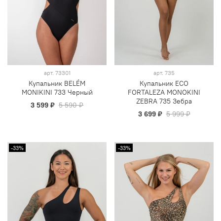
арт.
73301
арт.
735
Купальник BELÉM
Купальник ECO
MONIKINI 733 Черный
FORTALEZA MONOKINI
ZEBRA 735 Зебра
3 599 ₽
5 590 ₽
3 699 ₽
5 999 ₽
-33%
-33%