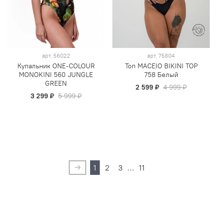
арт.
56022
арт.
75804
Купальник ONE-COLOUR
Топ MACEIO BIKINI TOP
MONOKINI 560 JUNGLE
758 Белый
GREEN
2 599 ₽
4 999 ₽
3 299 ₽
5 999 ₽
1
2
3
…
11