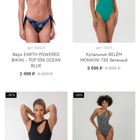
арт.
55623
арт.
73311
Верх EARTH POWERED
Купальник BELÉM
BIKINI - TOP 556 OCEAN
MONIKINI 733 Зеленый
BLUE
3 599 ₽
5 590 ₽
2 499 ₽
4 499 ₽
-36%
-38%