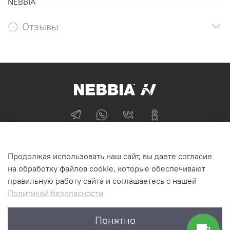
NEBBIA
Отзывы
+74955870705
Продолжая использовать наш сайт, вы даете согласие
г Москва
на обработку файлов cookie, которые обеспечивают
правильную работу сайта и соглашаетесь с нашей
Политикой безопасности
Интернет-магазин NEBBIA.ONLINE
Понятно
©2011-2026