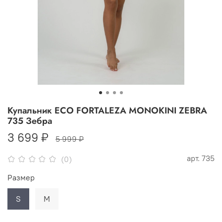
Купальник ECO FORTALEZA MONOKINI ZEBRA
735 Зебра
3 699 ₽
5 999 ₽
арт.
735
(0)
Размер
S
M