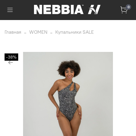
0
Главная
WOMEN
Купальники SALE
-38%