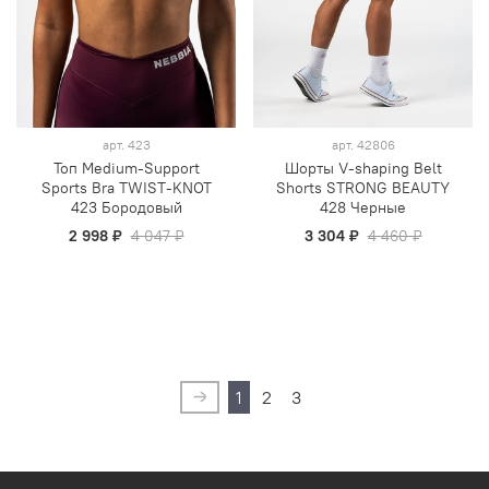
арт.
423
арт.
42806
Топ Medium-Support
Шорты V-shaping Belt
Sports Bra TWIST-KNOT
Shorts STRONG BEAUTY
423 Бородовый
428 Черные
2 998 ₽
4 047 ₽
3 304 ₽
4 460 ₽
1
2
3