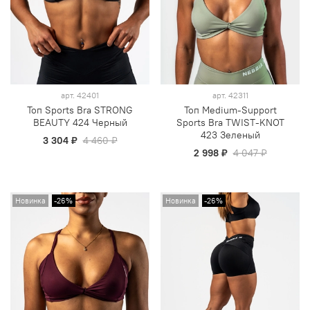
арт.
42401
арт.
42311
Топ Sports Bra STRONG
Топ Medium-Support
BEAUTY 424 Черный
Sports Bra TWIST-KNOT
423 Зеленый
3 304 ₽
4 460 ₽
2 998 ₽
4 047 ₽
Новинка
-26%
Новинка
-26%