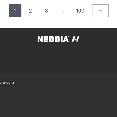
1
2
3
100
…
альности