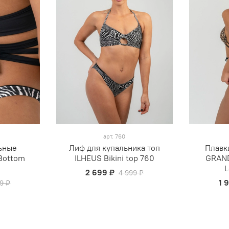
арт.
760
ьные
Лиф для купальника топ
Плавк
 Bottom
ILHEUS Bikini top 760
GRAND
L
2 699 ₽
4 999 ₽
1 
9 ₽