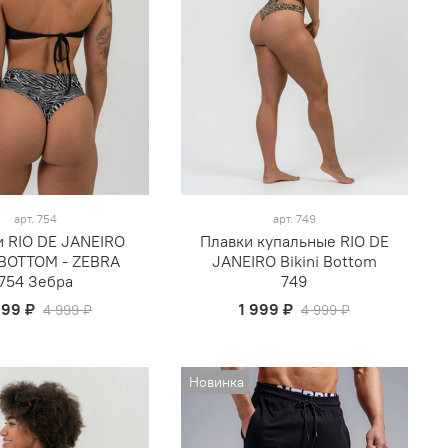
арт.
754
арт.
749
и RIO DE JANEIRO
Плавки купальные RIO DE
 BOTTOM - ZEBRA
JANEIRO Bikini Bottom
754 Зебра
749
699 ₽
1 999 ₽
4 999 ₽
4 999 ₽
Новинка