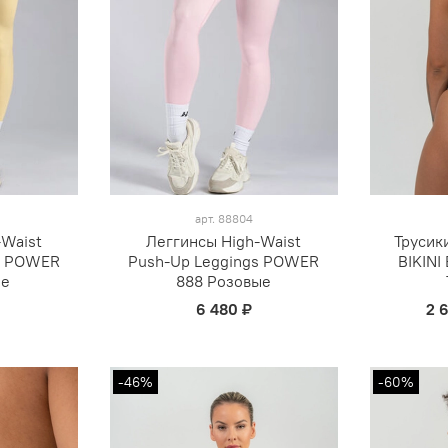
арт.
88804
-Waist
Леггинсы High-Waist
Трусик
s POWER
Push-Up Leggings POWER
BIKINI
ые
888 Розовые
6 480 ₽
2 
-46%
-60%