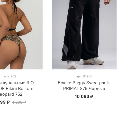
арт.
752
арт.
87901
и купальные RIO
Брюки Baggy Sweatpants
E Bikini Bottom
PRIMAL 879 Черные
eopard 752
10 093 ₽
999 ₽
4 999 ₽