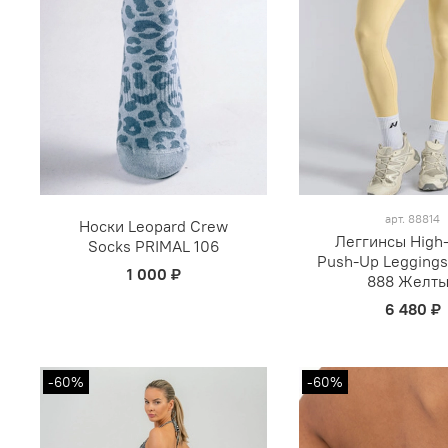
арт.
88814
Носки Leopard Crew
Леггинсы High
Socks PRIMAL 106
Push-Up Legging
1 000 ₽
888 Желт
6 480 ₽
-60%
-60%