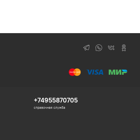
+74955870705
справочная служба