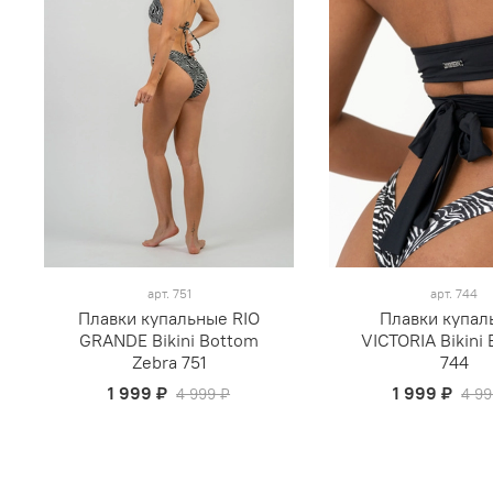
арт.
751
арт.
744
Плавки купальные RIO
Плавки купал
GRANDE Bikini Bottom
VICTORIA Bikini
Zebra 751
744
1 999 ₽
1 999 ₽
4 999 ₽
4 99