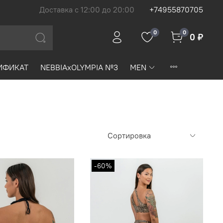
Доставка с 12:00 до 20:00
+74955870705
0
0
0 ₽
ИФИКАТ
NEBBIAxOLYMPIA №3
MEN
-60%