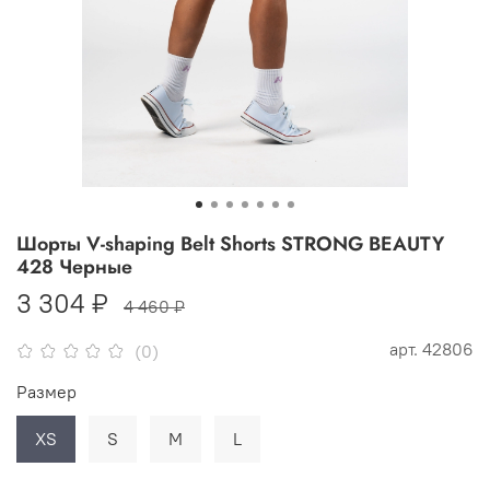
Шорты V-shaping Belt Shorts STRONG BEAUTY
428 Черные
3 304 ₽
4 460 ₽
арт.
42806
(0)
Размер
XS
S
M
L