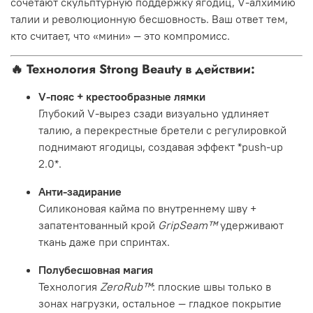
сочетают скульптурную поддержку ягодиц, V-алхимию
талии и революционную бесшовность. Ваш ответ тем,
кто считает, что «мини» — это компромисс.
🔥
Технология Strong Beauty в действии:
V-пояс + крестообразные лямки
Глубокий V-вырез сзади визуально удлиняет
талию, а перекрестные бретели с регулировкой
поднимают ягодицы, создавая эффект
*push-up
2.0*.
Анти-задирание
Силиконовая кайма по внутреннему шву +
запатентованный крой
GripSeam™
удерживают
ткань даже при спринтах.
Полубесшовная магия
Технология
ZeroRub™
: плоские швы только в
зонах нагрузки, остальное — гладкое покрытие