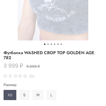
Футболка WASHED CROP TOP GOLDEN AGE
782
3 999 ₽
5 099 ₽
(0)
Размер
XS
S
M
L