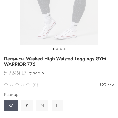
Леггинсы Washed High Waisted Leggings GYM
WARRIOR 776
5 899 ₽
7 399 ₽
арт.
776
(0)
Размер
XS
S
M
L