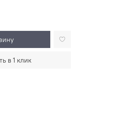
зину
ть в 1 клик