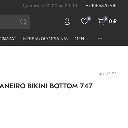
Доставка с 12:00 до 20:00
+74955870705
0
0
0 ₽
ИФИКАТ
NEBBIAxOLYMPIA №3
MEN
арт.
74711
 JANEIRO BIKINI BOTTOM 747
₽