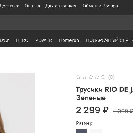
Доставка
Оплата
Для оптовиков
Обмен и Возврат
D'Or
HERO
POWER
Homerun
ПОДАРОЧНЫЙ СЕРТ
(0)
Трусики RIO DE
Зеленые
2 299 ₽
4 999 
Размер