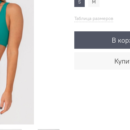
S
M
Таблица размеров
В кор
Купи