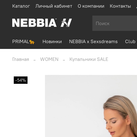
Каталог
Личный кабинет
О компании
Контакты
PRIMAL🐆
Новинки
NEBBIA x Sexsdreams
Club 
Главная
WOMEN
Купальники SALE
-54%