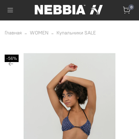
0
Главная
WOMEN
Купальники SALE
-56%