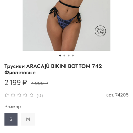
Трусики ARACAJÚ BIKINI BOTTOM 742
Фиолетовые
2 199 ₽
4 999 ₽
арт.
74205
(0)
Размер
S
M