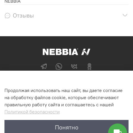
NEBBIA
Отзывы
+74955870705
Продолжая использовать наш сайт, вы даете согласие
г Москва
на обработку файлов cookie, которые обеспечивают
правильную работу сайта и соглашаетесь с нашей
Политикой безопасности
Интернет-магазин NEBBIA.ONLINE
Понятно
©2011-2026