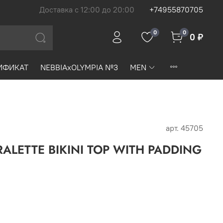
Доставка с 12:00 до 20:00
+74955870705
0
0
0 ₽
ИФИКАТ
NEBBIAxOLYMPIA №3
MEN
арт.
45705
RALETTE BIKINI TOP WITH PADDING