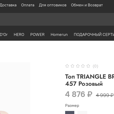
Доставка
Оплата
Для оптовиков
Обмен и Возврат
D'Or
HERO
POWER
Homerun
ПОДАРОЧНЫЙ СЕРТ
(0)
Топ TRIANGLE B
457 Розовый
4 876 ₽
4 999 ₽
Размер