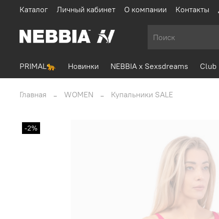
Каталог
Личный кабинет
О компании
Контакты
PRIMAL🐆
Новинки
NEBBIA x Sexsdreams
Club 
Главная
WOMEN
Купальники SALE
-2%