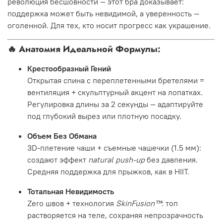
революция бесшовности — этот бра доказывает:
поддержка может быть невидимой, а уверенность —
оголенной. Для тех, кто носит прогресс как украшение.
🔥
Анатомия Идеальной Формулы:
Крестообразный Гений
Открытая спина с переплетенными бретелями =
вентиляция + скульптурный акцент на лопатках.
Регулировка длины за 2 секунды — адаптируйте
под глубокий вырез или плотную посадку.
Объем Без Обмана
3D-плетение чаши + съемные чашечки (1.5 мм):
создают эффект
natural push-up
без давления.
Средняя поддержка для прыжков, как в HIIT.
Тотальная Невидимость
Zero швов + технология
SkinFusion™
: топ
растворяется на теле, сохраняя непрозрачность