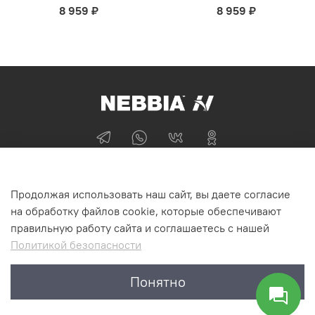
8 959 ₽
8 959 ₽
+74955870705
Продолжая использовать наш сайт, вы даете согласие
г Москва
на обработку файлов cookie, которые обеспечивают
правильную работу сайта и соглашаетесь с нашей
Политикой безопасности
Интернет-магазин NEBBIA.ONLINE
Понятно
©2011-2026