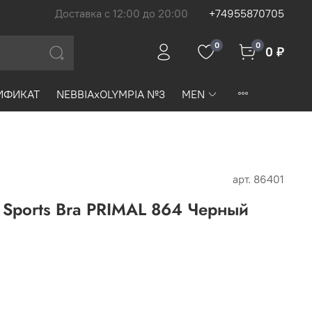
Доставка с 12:00 до 20:00
+74955870705
0
0
0 ₽
ИФИКАТ
NEBBIAxOLYMPIA №3
MEN
арт.
86401
t Sports Bra PRIMAL 864 Черный