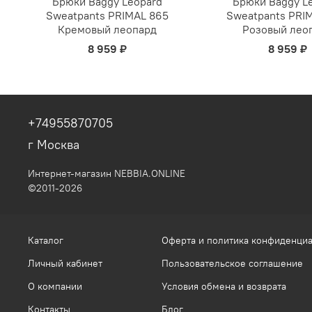
Брюки Baggy Leopard
Брюки Baggy L
Sweatpants PRIMAL 865
Sweatpants PRI
Кремовый леопард
Розовый лео
8 959 ₽
8 959 ₽
+74955870705
г Москва
Интернет-магазин NEBBIA.ONLINE
©2011-2026
Каталог
Оферта и политика конфиденци
Личный кабинет
Пользовательское соглашение
О компании
Условия обмена и возврата
Контакты
Блог