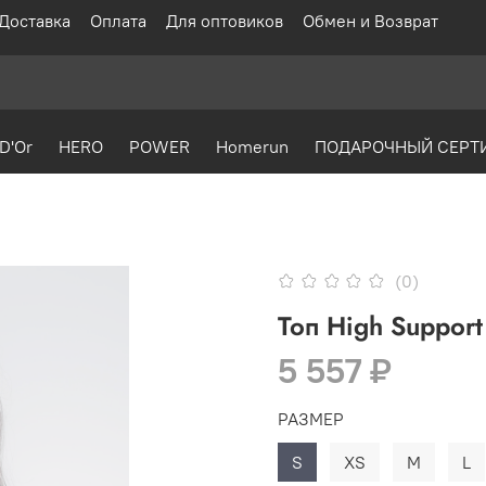
Доставка
Оплата
Для оптовиков
Обмен и Возврат
D'Or
HERO
POWER
Homerun
ПОДАРОЧНЫЙ СЕРТ
(0)
Топ High Suppor
5 557 ₽
РАЗМЕР
S
XS
M
L