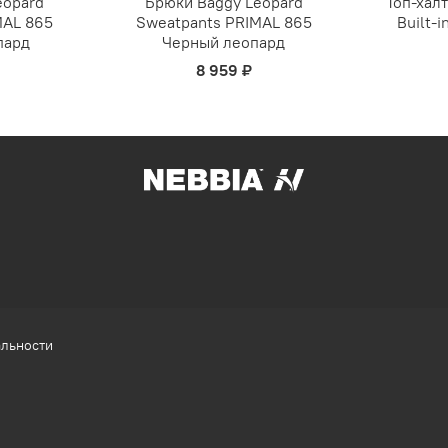
eopard
Брюки Baggy Leopard
Топ-халт
MAL 865
Sweatpants PRIMAL 865
Built-
пард
Черный леопард
8 959 ₽
альности