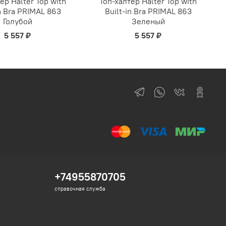
ер Halter Top with
Топ-халтер Halter Top with
in Bra PRIMAL 863
Built-in Bra PRIMAL 863
Голубой
Зеленый
5 557 ₽
5 557 ₽
+74955870705
справочная служба