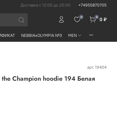
Доставка с 12:00 до 20:00
+74955870705
0
0
0 ₽
ИФИКАТ
NEBBIAxOLYMPIA №3
MEN
арт.
19404
k the Champion hoodie 194 Белая