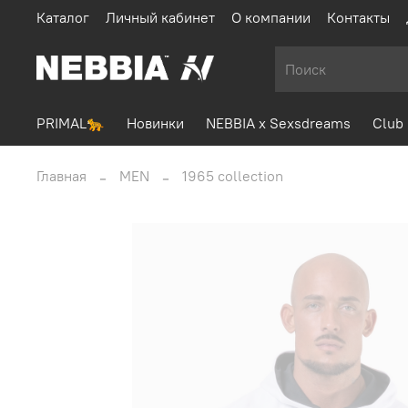
Каталог
Личный кабинет
О компании
Контакты
PRIMAL🐆
Новинки
NEBBIA x Sexsdreams
Club 
Главная
MEN
1965 collection