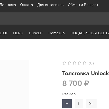
Доставка
Оплата
Для оптовиков
Обмен и Возврат
D'Or
HERO
POWER
Homerun
ПОДАРОЧНЫЙ СЕРТ
(0)
Толстовка Unloc
8 700 ₽
Размер
M
L
XL