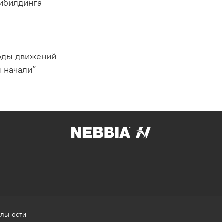
дибилдинга
оды движений
 начали”
альности