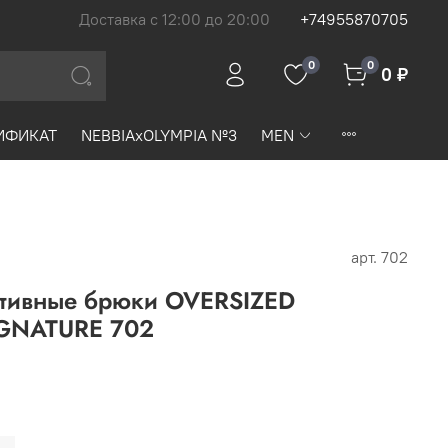
Доставка с 12:00 до 20:00
+74955870705
0
0
0 ₽
ИФИКАТ
NEBBIAxOLYMPIA №3
MEN
арт.
702
тивные брюки OVERSIZED
GNATURE 702