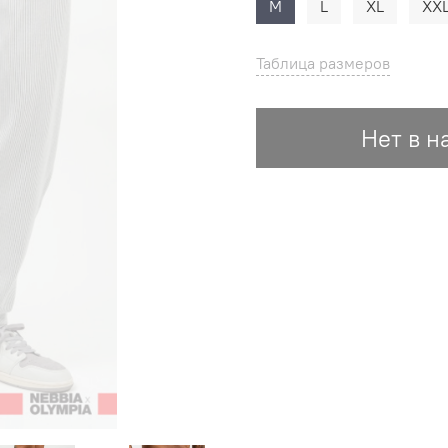
M
L
XL
XX
Таблица размеров
Нет в н