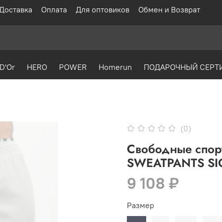
Доставка
Оплата
Для оптовиков
Обмен и Возврат
D'Or
HERO
POWER
Homerun
ПОДАРОЧНЫЙ СЕРТ
(0)
Свободные спор
SWEATPANTS SI
9 108 ₽
Размер