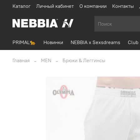
Каталог
Личный кабинет
О компании
Контакты
PRIMAL🐆
Новинки
NEBBIA x Sexsdreams
Club 
Главная
MEN
Брюки & Леггинсы