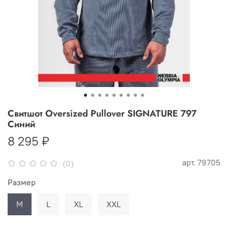
Свитшот Oversized Pullover SIGNATURE 797
Синий
8 295 ₽
арт.
79705
(0)
Размер
M
L
XL
XXL