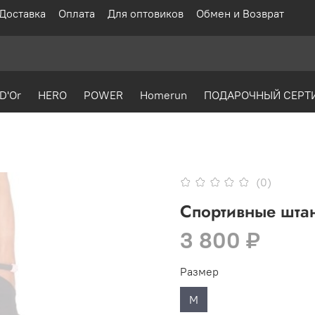
Доставка
Оплата
Для оптовиков
Обмен и Возврат
D'Or
HERO
POWER
Homerun
ПОДАРОЧНЫЙ СЕРТ
(0)
Спортивные шта
3 800 ₽
Размер
M