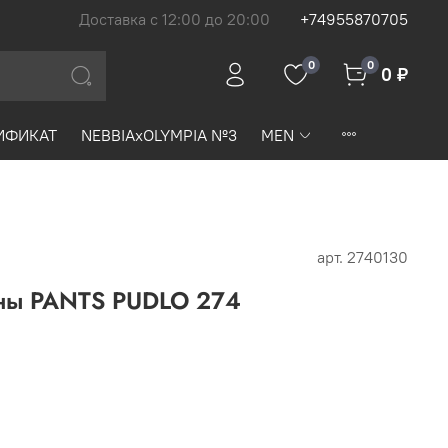
Доставка с 12:00 до 20:00
+74955870705
0
0
0 ₽
ИФИКАТ
NEBBIAxOLYMPIA №3
MEN
арт.
2740130
ны PANTS PUDLO 274