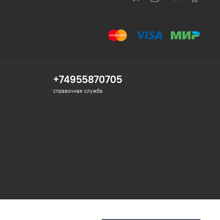
+74955870705
справочная служба