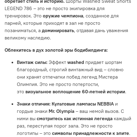
обретает стиль и историю.
Шорты Washed Sweat Shorts
LEGEND 786 – это не просто экипировка для
тренировок. Это
оружие чемпиона
, созданное для
парней, которые приходят в зал не просто
позаниматься, а
доминировать
, отдавая дань уважения
великому наследию.
Облекитесь в дух золотой эры бодибилдинга:
Винтаж силы:
Эффект
washed
придает шортам
благородный, строгий винтажный вид – словно
они хранят отпечатки побед легенд Мистера
Олимпия. Это не просто потертости,
это
визуальное воплощение 60-летней истории
.
Знаки отличия:
Культовые лампасы NEBBIA
и
гордые знаки
Mr. Olympia
– ваш немой вызов. С
ними вы
смотритесь как истинная легенда
каждый
раз, переступая порог зала. Это не просто
логотипы – это
символы принадлежности к элите
.