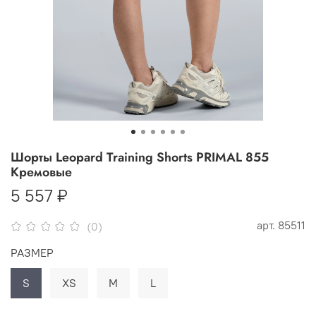
Шорты Leopard Training Shorts PRIMAL 855
Кремовые
5 557 ₽
арт.
85511
(0)
РАЗМЕР
S
XS
M
L