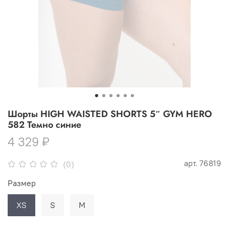
Шорты HIGH WAISTED SHORTS 5″ GYM HERO
582 Темно синие
4 329 ₽
арт.
76819
(0)
Размер
XS
S
M