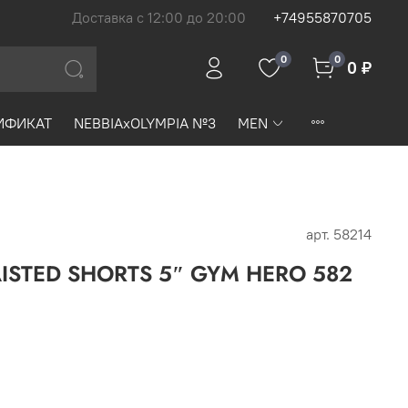
Доставка с 12:00 до 20:00
+74955870705
0
0
0 ₽
ИФИКАТ
NEBBIAxOLYMPIA №3
MEN
арт.
58214
ISTED SHORTS 5″ GYM HERO 582