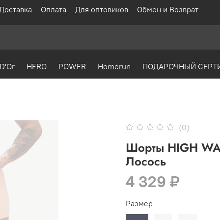
Доставка
Оплата
Для оптовиков
Обмен и Возврат
D'Or
HERO
POWER
Homerun
ПОДАРОЧНЫЙ СЕРТ
(0)
Шорты HIGH WA
Лосось
4 329 ₽
Размер