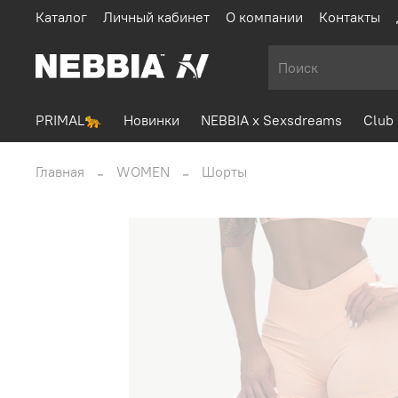
Каталог
Личный кабинет
О компании
Контакты
PRIMAL🐆
Новинки
NEBBIA x Sexsdreams
Club 
Главная
WOMEN
Шорты