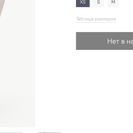
XS
S
M
Таблица размеров
Нет в н