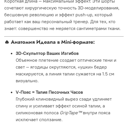
Короткая длина — максимальный эффект. Эти шорты
сочетают хирургическую точность 3D-моделирования,
бесшовную революцию и эффект push-up, который
работает как ваш персональный тренер. Для тех, кто
знает: совершенство не меряется сантиметрами ткани.
🔥
Анатомия Идеала в Mini-формате:
3D-Скульптор Ваших Изгибов
Объемное плетение создает оптические тени и
свет — ягодицы округляются, «ушки» бедер
маскируются, а линия талии сужается на 1.5 см
визуально.
V-Пояс = Талия Песочных Часов
Глубокий клиновидный вырез сзади удлиняет
спину и усиливает эффект осиной талии, а
силиконовая полоса
GripTape™
внутри пояса
исключает сползание.