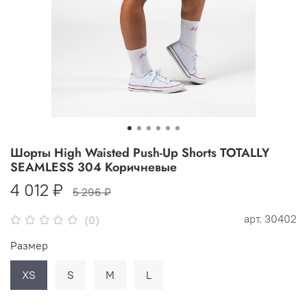
Шорты High Waisted Push-Up Shorts TOTALLY
SEAMLESS 304 Коричневые
4 012 ₽
5 296 ₽
арт.
30402
(0)
Размер
XS
S
M
L