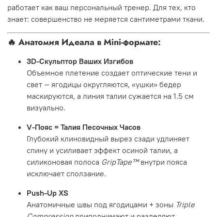
работает как ваш персональный тренер. Для тех, кто
знает: совершенство не меряется сантиметрами ткани.
🔥
Анатомия Идеала в Mini-формате:
3D-Скульптор Ваших Изгибов
Объемное плетение создает оптические тени и
свет — ягодицы округляются, «ушки» бедер
маскируются, а линия талии сужается на 1.5 см
визуально.
V-Пояс = Талия Песочных Часов
Глубокий клиновидный вырез сзади удлиняет
спину и усиливает эффект осиной талии, а
силиконовая полоса
GripTape™
внутри пояса
исключает сползание.
Push-Up XS
Анатомичные швы под ягодицами + зоны
Triple
Compression
приподнимают и разделяют