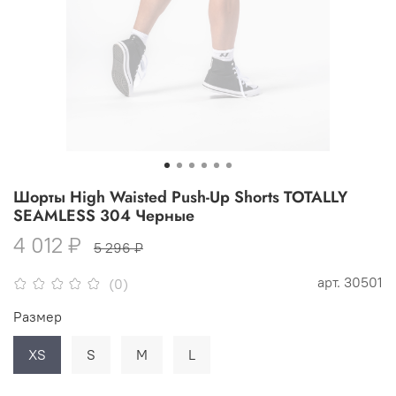
Шорты High Waisted Push-Up Shorts TOTALLY
SEAMLESS 304 Черные
4 012 ₽
5 296 ₽
арт.
30501
(0)
Размер
XS
S
M
L