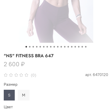
"NS" FITNESS BRA 647
2 600 ₽
арт.
6470120
(0)
Размер
S
M
Цвет