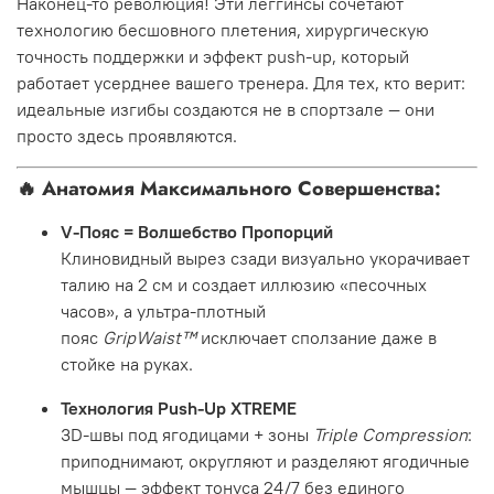
Наконец-то революция! Эти леггинсы сочетают
технологию бесшовного плетения, хирургическую
точность поддержки и эффект push-up, который
работает усерднее вашего тренера. Для тех, кто верит:
идеальные изгибы создаются не в спортзале — они
просто здесь проявляются.
🔥
Анатомия Максимального Совершенства:
V-Пояс = Волшебство Пропорций
Клиновидный вырез сзади визуально укорачивает
талию на 2 см и создает иллюзию «песочных
часов», а ультра-плотный
пояс
GripWaist™
исключает сползание даже в
стойке на руках.
Технология Push-Up XTREME
3D-швы под ягодицами + зоны
Triple Compression
:
приподнимают, округляют и разделяют ягодичные
мышцы — эффект тонуса 24/7 без единого