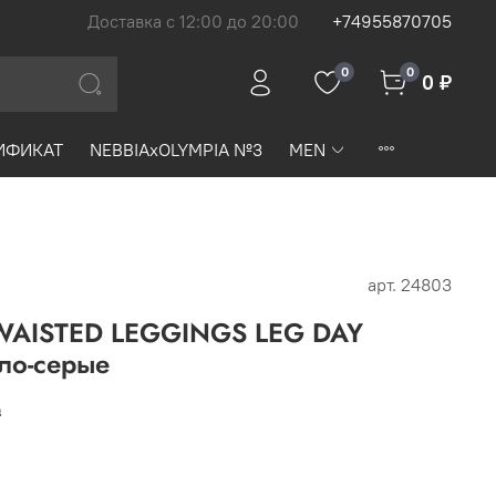
Доставка с 12:00 до 20:00
+74955870705
0
0
0 ₽
ИФИКАТ
NEBBIAxOLYMPIA №3
MEN
арт.
24803
WAISTED LEGGINGS LEG DAY
ло-серые
₽