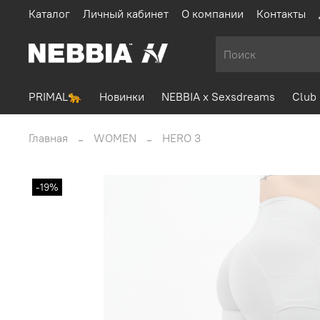
Каталог
Личный кабинет
О компании
Контакты
PRIMAL🐆
Новинки
NEBBIA x Sexsdreams
Club 
Главная
WOMEN
HERO 3
-19%