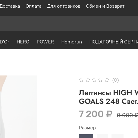
Доставка
Оплата
Для оптовиков
Обмен и Возврат
D'Or
HERO
POWER
Homerun
ПОДАРОЧНЫЙ СЕРТ
(0)
Леггинсы HIGH 
GOALS 248 Свет
7 200 ₽
8 900 
Размер