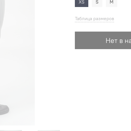
XS
S
M
Таблица размеров
Нет в н