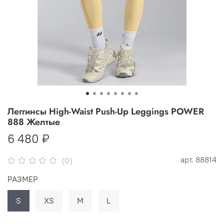
Леггинсы High-Waist Push-Up Leggings POWER
888 Желтые
6 480 ₽
арт.
88814
(0)
РАЗМЕР
S
XS
M
L