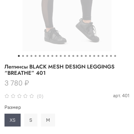
Леггинсы BLACK MESH DESIGN LEGGINGS
“BREATHE” 401
3 780 ₽
арт.
401
(0)
Размер
XS
S
M