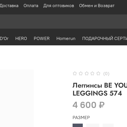
Доставка
Оплата
Для оптовиков
Обмен и Возврат
D'Or
HERO
POWER
Homerun
ПОДАРОЧНЫЙ СЕРТ
(0)
Леггинсы BE Y
LEGGINGS 574
4 600 ₽
РАЗМЕР