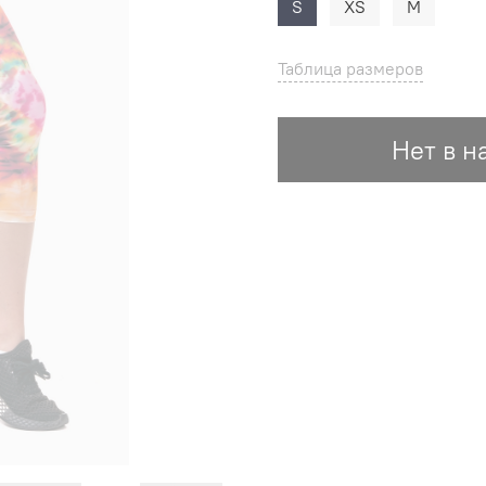
S
XS
M
Таблица размеров
Нет в н