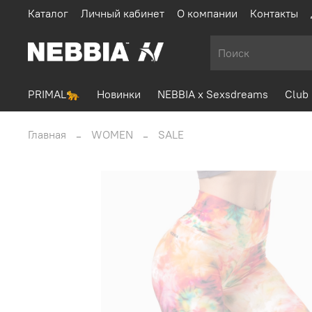
Каталог
Личный кабинет
О компании
Контакты
PRIMAL🐆
Новинки
NEBBIA x Sexsdreams
Club 
Главная
WOMEN
SALE