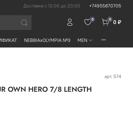
Доставка с 12:00 до 20:00
+74955870705
0
0
0 ₽
ИФИКАТ
NEBBIAxOLYMPIA №3
MEN
арт.
574
OUR OWN HERO 7/8 LENGTH