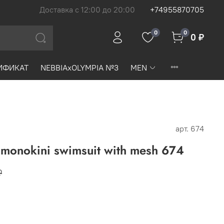
Доставка с 12:00 до 20:00
+74955870705
0
0
0 ₽
ИФИКАТ
NEBBIAxOLYMPIA №3
MEN
арт.
674
monokini swimsuit with mesh 674
₽