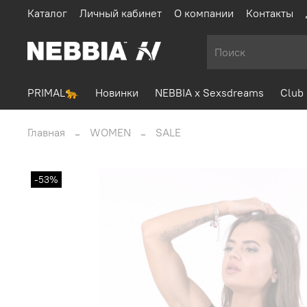
Каталог
Личный кабинет
О компании
Контакты
PRIMAL🐆
Новинки
NEBBIA x Sexsdreams
Club 
Главная
WOMEN
SALE
-53%