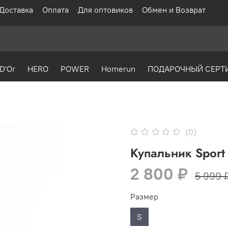
Доставка
Оплата
Для оптовиков
Обмен и Возврат
D'Or
HERO
POWER
Homerun
ПОДАРОЧНЫЙ СЕРТ
(0)
Купальник Sport 
2 800 ₽
5 999 
Размер
S