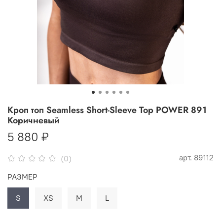
Кроп топ Seamless Short-Sleeve Top POWER 891
Коричневый
5 880 ₽
арт.
89112
(0)
РАЗМЕР
S
XS
M
L