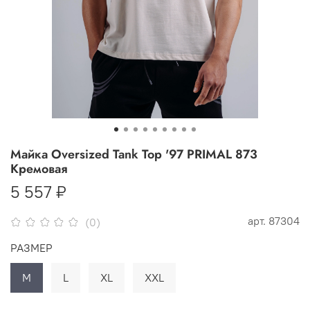
Майка Oversized Tank Top '97 PRIMAL 873
Кремовая
5 557 ₽
арт.
87304
(0)
РАЗМЕР
M
L
XL
XXL