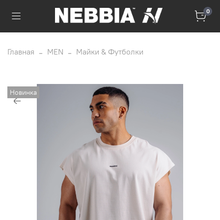
0
Главная
MEN
Майки & Футболки
Новинка