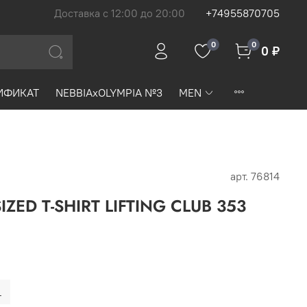
Доставка с 12:00 до 20:00
+74955870705
0
0
0 ₽
ИФИКАТ
NEBBIAxOLYMPIA №3
MEN
арт.
76814
IZED T-SHIRT LIFTING CLUB 353
L