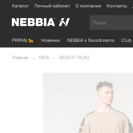
Каталог
Личный кабинет
О компании
Контакты
PRIMAL🐆
Новинки
NEBBIA x Sexsdreams
Club 
Главная
MEN
BENCH TALKS