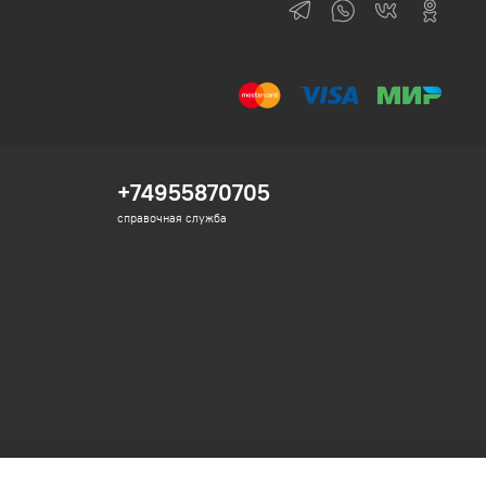
+74955870705
справочная служба