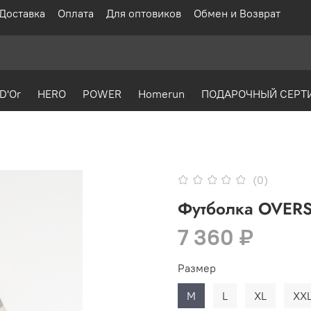
Доставка
Оплата
Для оптовиков
Обмен и Возврат
D'Or
HERO
POWER
Homerun
ПОДАРОЧНЫЙ СЕРТ
(0)
Футболка OVERS
7 360 ₽
Размер
M
L
XL
XX