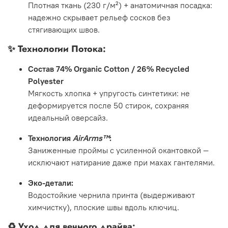
Плотная ткань (230 г/м²) + анатомичная посадка:
надежно скрывает рельеф сосков без
стягивающих швов.
✨
Технологии Потока:
Состав 74% Organic Cotton / 26% Recycled
Polyester
Мягкость хлопка + упругость синтетики: не
деформируется после 50 стирок, сохраняя
идеальный оверсайз.
Технология
AirArms™
:
Заниженные проймы с усиленной окантовкой —
исключают натирание даже при махах гантелями.
Эко-детали:
Водостойкие чернила принта (выдерживают
химчистку), плоские швы вдоль ключиц.
♻️
Уход для вечного драйва: