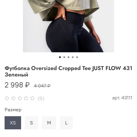
Футболка Oversized Cropped Tee JUST FLOW 431
Зеленый
2 998 ₽
4 047 ₽
арт.
43111
(0)
Размер
XS
S
M
L