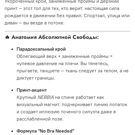
Укороченный крой, заниженные проймы и дерзкий
принт — этот топ для тех, кто верит: настоящая сила
рождается в движении без правил. Спортзал, улица или
диван — вы везде в потоке.
🔥
Анатомия Абсолютной Свободы:
Парадоксальный крой
Облегающий верх + заниженные проймы =
нулевое давление на плечи. Вы тянетесь,
прыгаете, танцуете — ткань следует за телом, а не
диктует границы.
Принт-акцент
Крупный
NEBBIA
на спине работает как
визуальный магнит: подчеркивает линию лопаток
и создает иллюзию точеного силуэта даже в
расслабленной позе.
Формула "No Bra Needed"