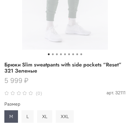
Брюки Slim sweatpants with side pockets “Reset”
321 Зеленые
5 999 ₽
арт.
32111
(0)
Размер
M
L
XL
XXL