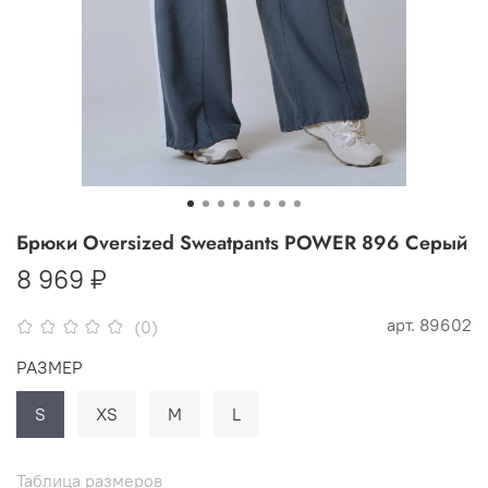
Брюки Oversized Sweatpants POWER 896 Серый
8 969 ₽
арт.
89602
(0)
РАЗМЕР
S
XS
M
L
Таблица размеров